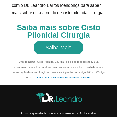
com o Dr. Leandro Barros Mendonça para saber
mais sobre o tratamento de
cisto pilonidal cirurgia
.
Saiba mais sobre Cisto
Pilonidal Cirurgia
Saiba Mais
O texto acima "
Cisto Pilonidal Cirurgia
" é de direito reservado. Sua
reprodução, parcial ou total, mesmo citando nossos links, é proibida sem a
autorização do autor. Plágio é crime e está previsto no artigo 184 do Código
Penal. –
Lei n° 9.610-98 sobre os Direitos Autorais
.
Com a qualidade que você merece, o Dr. Leandro